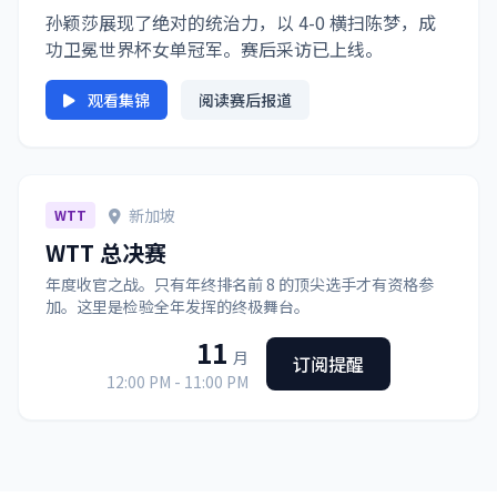
孙颖莎展现了绝对的统治力，以 4-0 横扫陈梦，成
功卫冕世界杯女单冠军。赛后采访已上线。
观看集锦
阅读赛后报道
新加坡
WTT
WTT 总决赛
年度收官之战。只有年终排名前 8 的顶尖选手才有资格参
加。这里是检验全年发挥的终极舞台。
11
月
订阅提醒
12:00 PM - 11:00 PM