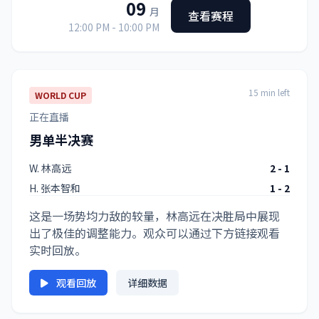
09
月
查看赛程
12:00 PM - 10:00 PM
15 min left
WORLD CUP
正在直播
男单半决赛
W. 林高远
2 - 1
H. 张本智和
1 - 2
这是一场势均力敌的较量，林高远在决胜局中展现
出了极佳的调整能力。观众可以通过下方链接观看
实时回放。
观看回放
详细数据