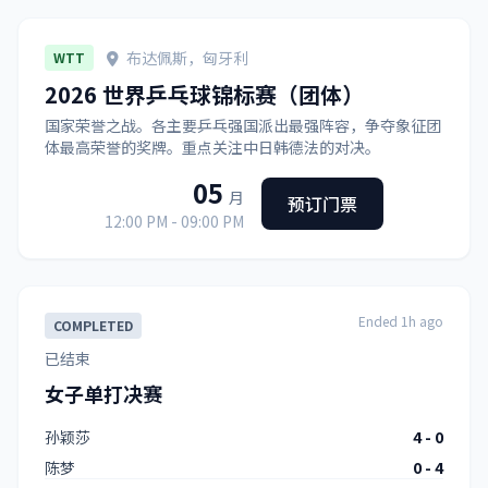
布达佩斯，匈牙利
WTT
2026 世界乒乓球锦标赛（团体）
国家荣誉之战。各主要乒乓强国派出最强阵容，争夺象征团
体最高荣誉的奖牌。重点关注中日韩德法的对决。
05
月
预订门票
12:00 PM - 09:00 PM
Ended 1h ago
COMPLETED
已结束
女子单打决赛
孙颖莎
4 - 0
陈梦
0 - 4