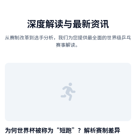
深度解读与最新资讯
从赛制改革到选手分析，我们为您提供最全面的世界级乒乓
赛事解读。
为何世界杯被称为“短跑”？解析赛制差异