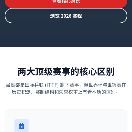
查看核心对比
浏览 2026 赛程
两大顶级赛事的核心区别
虽然都是国际乒联 (ITTF) 旗下赛事，但世界杯与世锦赛在
历史积淀、赛制结构和荣誉权重上有着本质的区别。