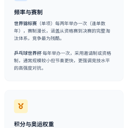
频率与赛制
世界锦标赛
（单项）每两年举办一次（逢单数
年），赛制漫长，涵盖从资格赛到决赛的完整淘
汰体系，竞争最为残酷。
乒乓球世界杯
每年举办一次，采用邀请制或资格
制，通常规模较小但节奏更快，更强调竞技水平
的高强度对抗。
积分与奥运权重